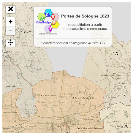
Portes de Sologne 1823
+
reconstitution à partir
des cadastres communaux
−
Géoréférencement et intégration ACSPF-CG